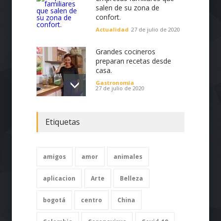
Empresas familiares que
salen de su zona de
confort.
Actualidad
27 de julio de 2020
Grandes cocineros
preparan recetas desde
casa.
Gastronomía
27 de julio de 2020
Discap trabaja en pro de la
Etiquetas
visibilización y valoración
de las personas con
discapacidad en Colombia.
amigos
amor
Varios
animales
24 de julio de 2020
aplicacion
Arte
Belleza