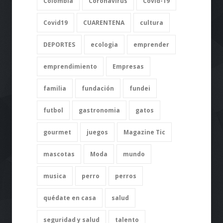
Alejandra Reyes “tengo la
bogotá
centro
China
convicción que el
individualismo se tiene que
acabar”
Colombia
Coronavirus
Covid-19
Actualidad
22 de julio de 2020
Covid19
CUARENTENA
cultura
Jeug King Hycata: “Servir es
DEPORTES
ecologia
emprender
un valor que nos conecta
como seres humanos”
emprendimiento
Empresas
Actualidad
22 de julio de 2020
familia
fundación
fundei
futbol
gastronomia
gatos
gourmet
juegos
Magazine Tic
mascotas
Moda
mundo
musica
perro
perros