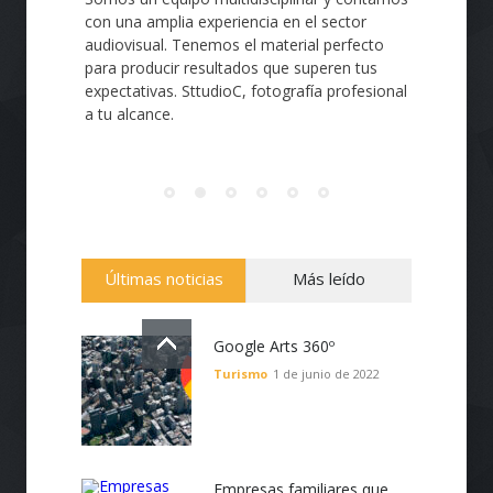
calidad, intuitivas, de fácil navegación,
personalizadas de acuerdo a tus
necesidades, utilizamos de manera eficiente
lo último en sistema de gestión de
contenidos (CMS), plugins, tecnologías API y
e-Commerce. Creación de páginas Web de
todo tipo, corporativas o personales,
portafolios, tiendas virtuales, blogs y
noticias.
Últimas noticias
Más leído
Google Arts 360º
Turismo
1 de junio de 2022