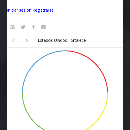
Iniciar sesión
Registrarse
Badalona se convierte en el
¡Vuela Conectado!
epicentro de la innovación
Airlines y Starlink
Revolucionan la E
de Viaje