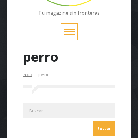
Tu magazine sin fronteras
perro
Inicio
perro