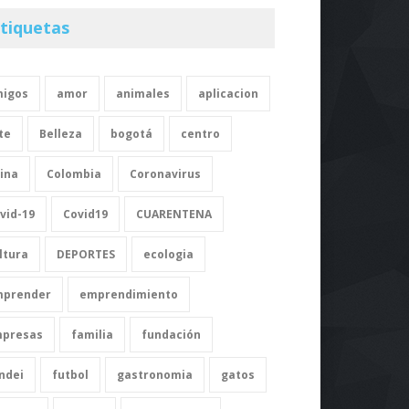
La cocina molecular: una
tiquetas
experiencia gastronómica
única
Gastronomía
28 de abril de 2023
igos
amor
animales
aplicacion
Foodini: la impresora 3D
te
Belleza
bogotá
centro
que cocina tus comidas
ina
Colombia
Coronavirus
Gastronomía
14 de abril de 2023
vid-19
Covid19
CUARENTENA
Giuseppe: La IA de NotCo
ltura
DEPORTES
ecologia
que transforma la industria
alimentaria
prender
emprendimiento
Gastronomía
5 de abril de 2023
presas
familia
fundación
ndei
futbol
gastronomia
gatos