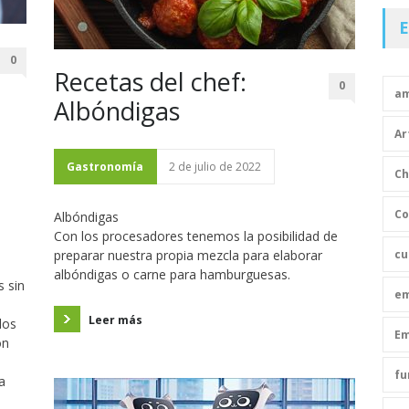
E
0
Recetas del chef:
0
am
Albóndigas
Ar
Gastronomía
2 de julio de 2022
Ch
Co
Albóndigas
Con los procesadores tenemos la posibilidad de
preparar nuestra propia mezcla para elaborar
cu
albóndigas o carne para hamburguesas.
 sin
em
Leer más
los
Em
ón
e
fu
a