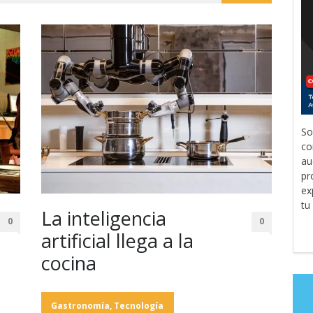
So
co
au
pr
ex
tu
La inteligencia
0
0
artificial llega a la
cocina
Gastronomía
,
Tecnología