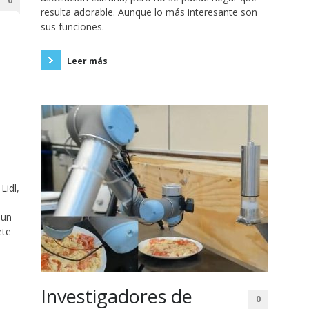
0
resulta adorable. Aunque lo más interesante son
sus funciones.
Leer más
Lidl,
.
 un
ete
Investigadores de
0