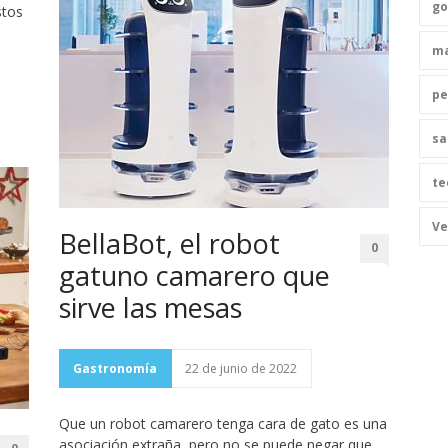
go
stos
ma
pe
sa
te
Ve
BellaBot, el robot
0
gatuno camarero que
sirve las mesas
Gastronomía
22 de junio de 2022
Que un robot camarero tenga cara de gato es una
asociación extraña, pero no se puede negar que