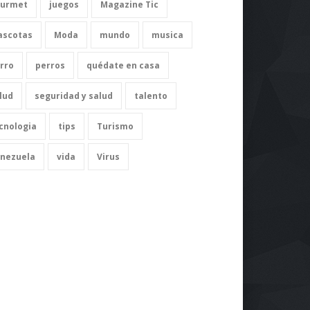
urmet
juegos
Magazine Tic
scotas
Moda
mundo
musica
rro
perros
quédate en casa
lud
seguridad y salud
talento
cnologia
tips
Turismo
nezuela
vida
Virus