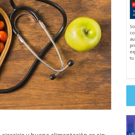
So
co
au
pr
ex
tu