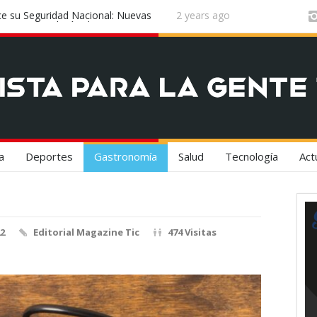
n el epicentro de la innovación
2 years ago
¡Vuela Conectado! United Airlines y 
Experiencia de Viaje
a
Deportes
Gastronomía
Salud
Tecnología
Act
22
Editorial Magazine Tic
474 Visitas