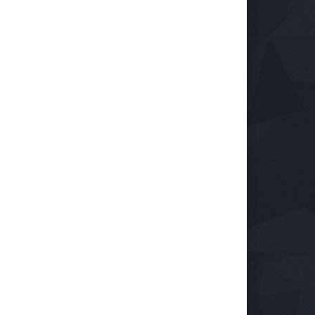
Reindustrialización ZASCA
llega al Cesar
Emprendimiento
28 de septiembre de 2024
Protegiendo nuestra visión
en la era digital
Salud
28 de septiembre de 2024