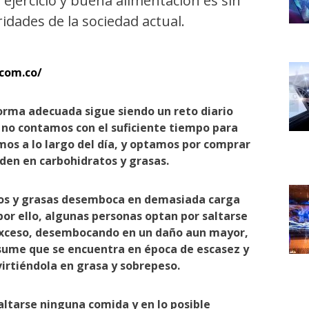
ejercicio y buena alimentación es sin
idades de la sociedad actual.
.com.co/
orma adecuada sigue siendo un reto diario
no contamos con el suficiente tiempo para
os a lo largo del día, y optamos por comprar
eden en carbohidratos y grasas.
os y grasas desemboca en demasiada carga
por ello, algunas personas optan por saltarse
l exceso, desembocando en un daño aun mayor,
asume que se encuentra en época de escasez y
irtiéndola en grasa y sobrepeso.
altarse ninguna comida y en lo posible