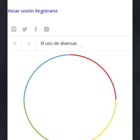
Iniciar sesión
Registrarse
El FC Barcelona tiene un
Una revolución en
nuevo patrocinador: Desde
terreno de juego
las raíces de la telefonía
Móvil