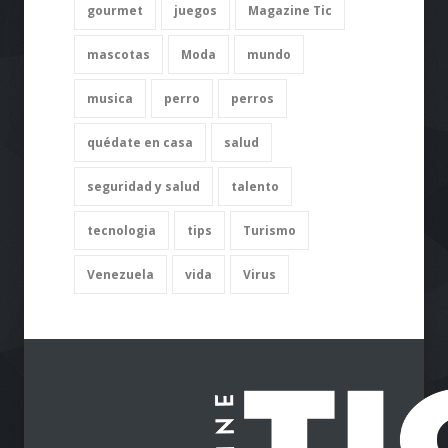
futbol
gastronomia
gatos
gourmet
juegos
Magazine Tic
mascotas
Moda
mundo
musica
perro
perros
quédate en casa
salud
seguridad y salud
talento
tecnologia
tips
Turismo
Venezuela
vida
Virus