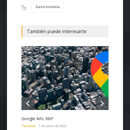
Gastronomía
También puede interesarte
Empres
confor
Actual
Google Arts 360º
Turismo
1 de junio de 2022