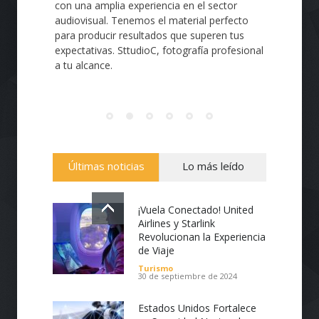
con una amplia experiencia en el sector
Diseño de páginas Web profesionales de
audiovisual. Tenemos el material perfecto
calidad, intuitivas, de fácil navegación,
para producir resultados que superen tus
personalizadas de acuerdo a tus
expectativas. SttudioC, fotografía profesional
necesidades, utilizamos de manera eficiente
a tu alcance.
lo último en sistema de gestión de
contenidos (CMS), plugins, tecnologías API y
e-Commerce. Creación de páginas Web de
todo tipo, corporativas o personales,
portafolios, tiendas virtuales, blogs y
noticias.
Últimas noticias
Lo más leído
¡Vuela Conectado! United
Airlines y Starlink
Revolucionan la Experiencia
de Viaje