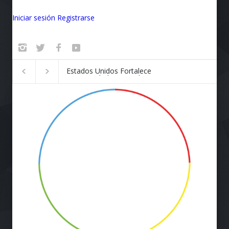
Iniciar sesión
Registrarse
Badalona se convierte en el
¡Vuela Conectado!
epicentro de la innovación
Airlines y Starlink
Revolucionan la E
de Viaje