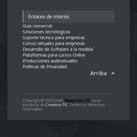
D.C., Colombia
magazinetic@gmail.com
ventas@magazinetic.com
ventas@creamostic.com
+57 312 491 4790
Enlaces de interés
Guía comercial
Soluciones tecnológicas
Soporte técnico para empresas
Cursos virtuales para empresas
Desarrollo de Software a la medida
Plataformas para cursos Online
Producciones audiovisuales
Políticas de Privacidad
Arriba
Copyright © 2020-2026,
Magazine TIC
es un
producto de
Creamos TIC
. Todos los derechos
reservados.