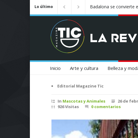
¡Vuela Conectado! United
Lo último
Experiencia de Viaje
Inicio
Arte y cultura
Belleza y mod
Editorial Magazine Tic
In
Mascotas y Animales
26 de feb
926 Visitas
0 comentarios