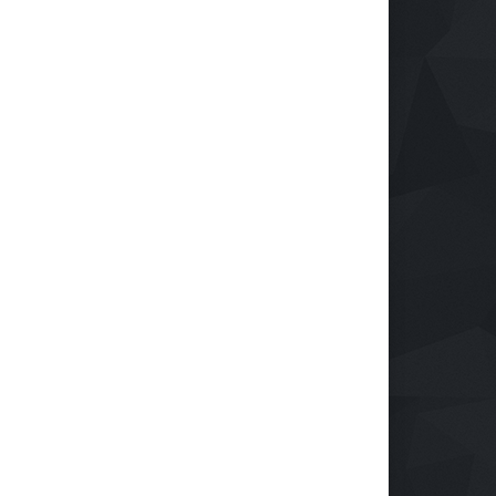
llega al Cesar
Emprendimiento
28 de septiembre de 2024
Protegiendo nuestra visión
en la era digital
Salud
28 de septiembre de 2024