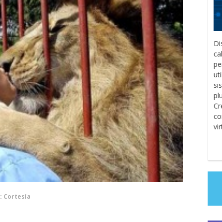
Nu
ad
nu
ve
ca
: Cortesía