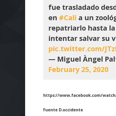
fue trasladado desd
en
#Cali
a un zooló
repatriarlo hasta la
intentar salvar su v
pic.twitter.com/JT
— Miguel Àngel Pal
February 25, 2020
https://www.facebook.com/watch
Fuente D.occidente