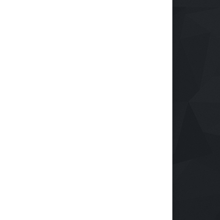
cap trabaja en pro de la
bilización y valoración de
 personas con
capacidad en Colombia.