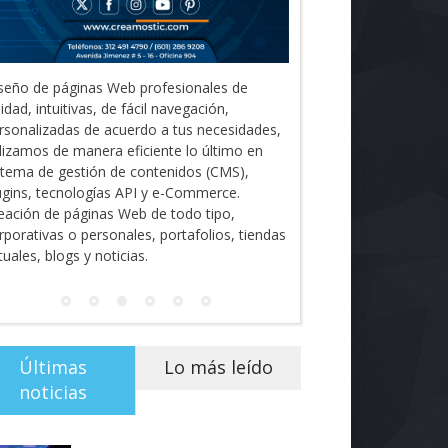
estros diseños están pensados para
aptarse y satisfacer las necesidades de
estros clientes de forma original, cómoda y
rsátil, garantizando estándares de excelente
lidad.
Últimas
Lo más leído
noticias
¡Vuela Conectado! United
Airlines y Starlink
Revolucionan la Experiencia
de Viaje