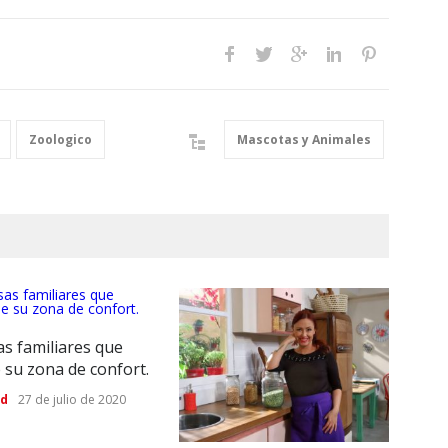
Zoologico
Mascotas y Animales
s familiares que
 su zona de confort.
Dis
visi
ad
27 de julio de 2020
las
dis