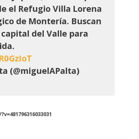
e el Refugio Villa Lorena
gico de Montería. Buscan
 capital del Valle para
ida.
zR0GzIoT
ta (@miguelAPalta)
/?v=481796316033031