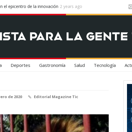
 Airlines y Starlink Revolucionan la
2 years ago
Estados Unidos Fortalece s
Restricciones a Vehículos c
a
Deportes
Gastronomía
Salud
Tecnología
Act
rero de 2020
Editorial Magazine Tic