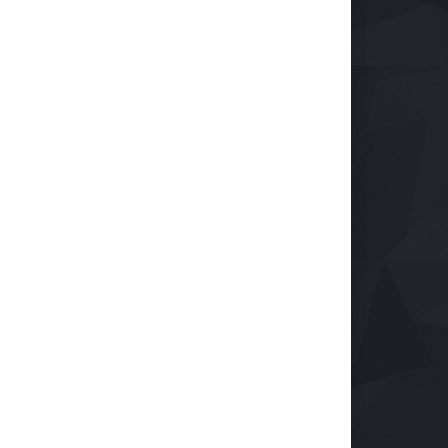
Alejandra Reyes “tengo la
os
24 de julio de 2020
convicción que el
individualismo se tiene que
acabar”
Actualidad
22 de julio de 2020