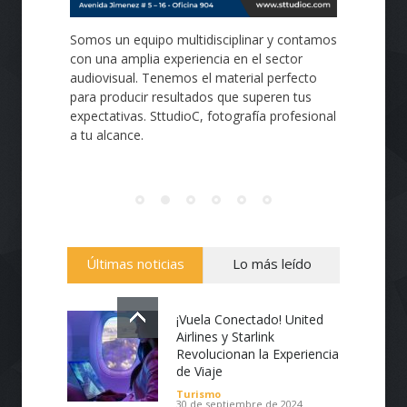
Somos un equipo multidisciplinar y contamos
con una amplia experiencia en el sector
audiovisual. Tenemos el material perfecto
para producir resultados que superen tus
expectativas. SttudioC, fotografía profesional
a tu alcance.
Últimas noticias
Lo más leído
¡Vuela Conectado! United
Airlines y Starlink
Revolucionan la Experiencia
de Viaje
Diseño de páginas Web profesionales de
Turismo