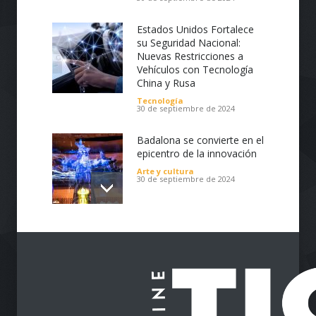
30 de septiembre de 2024
calidad, intuitivas, de fácil navegación,
personalizadas de acuerdo a tus
Estados Unidos Fortalece
necesidades, utilizamos de manera eficiente
su Seguridad Nacional:
lo último en sistema de gestión de
Nuevas Restricciones a
contenidos (CMS), plugins, tecnologías API y
Vehículos con Tecnología
e-Commerce. Creación de páginas Web de
China y Rusa
todo tipo, corporativas o personales,
Tecnología
portafolios, tiendas virtuales, blogs y
30 de septiembre de 2024
noticias.
Badalona se convierte en el
epicentro de la innovación
Arte y cultura
30 de septiembre de 2024
Impulsa tu Negocio con
Tecnología: El Centro de
Reindustrialización ZASCA
llega al Cesar
Emprendimiento
28 de septiembre de 2024