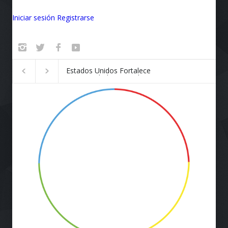
Iniciar sesión
Registrarse
Badalona se convierte en el
¡Vuela Conectado!
epicentro de la innovación
Airlines y Starlink
Revolucionan la E
de Viaje