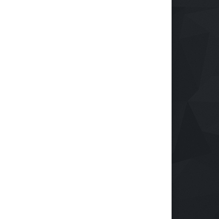
ulsa tu Negocio con
Protegiendo nuestra visión
nología: El Centro de
en la era digital
ndustrialización ZASCA
Salud
28 de septiembre de 2024
a al Cesar
rendimiento
e septiembre de 2024