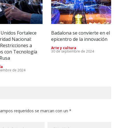
 Unidos Fortalece
Badalona se convierte en el
Imp
ridad Nacional:
epicentro de la innovación
Tec
Restricciones a
Rei
Arte y cultura
os con Tecnología
lleg
30 de septiembre de 2024
 Rusa
Emp
28 d
ía
tiembre de 2024
 campos requeridos se marcan con un *