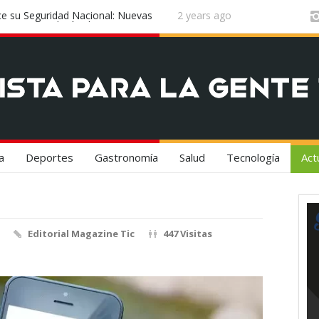
n el epicentro de la innovación
2 years ago
¡Vuela Conectado! United Airlines y 
Experiencia de Viaje
a
Deportes
Gastronomía
Salud
Tecnología
Act
Editorial Magazine Tic
447 Visitas