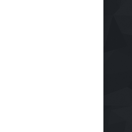
Reindustrialización ZASCA
llega al Cesar
Emprendimiento
28 de septiembre de 2024
Protegiendo nuestra visión
en la era digital
Salud
28 de septiembre de 2024