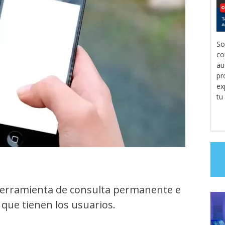
So
co
au
pr
ex
tu
erramienta de consulta permanente e
que tienen los usuarios.