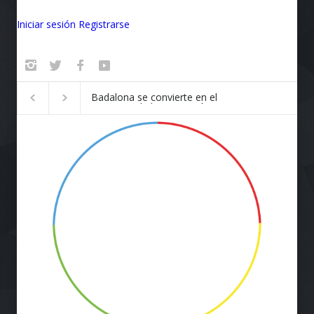
Iniciar sesión
Registrarse
¡Vuela Conectado! United
Estados Unidos Fo
Airlines y Starlink
su Seguridad Naci
Revolucionan la Experiencia
Nuevas Restriccio
de Viaje
Vehículos con Tec
China y Rusa