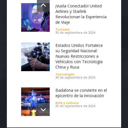
¡Vuela Conectado! United
Airlines y Starlink
Revolucionan la Experiencia
de Viaje
Nuestros diseños están pensados para
Turismo
30 de septiembre de 2024
adaptarse y satisfacer las necesidades de
nuestros clientes de forma original, cómoda
Estados Unidos Fortalece
y versátil, garantizando estándares de
su Seguridad Nacional:
excelente calidad.
Nuevas Restricciones a
Vehículos con Tecnología
China y Rusa
Tecnología
30 de septiembre de 2024
Badalona se convierte en el
epicentro de la innovación
Arte y cultura
30 de septiembre de 2024