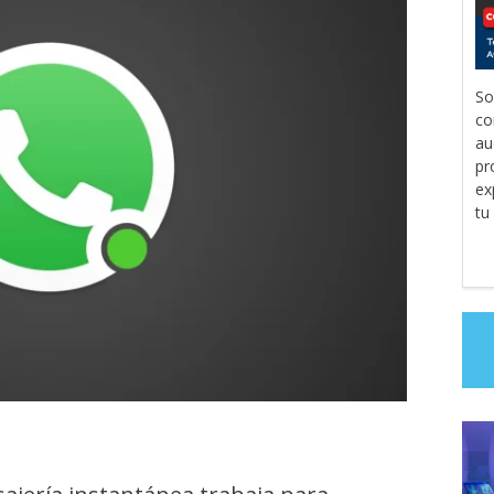
So
co
au
pr
ex
tu