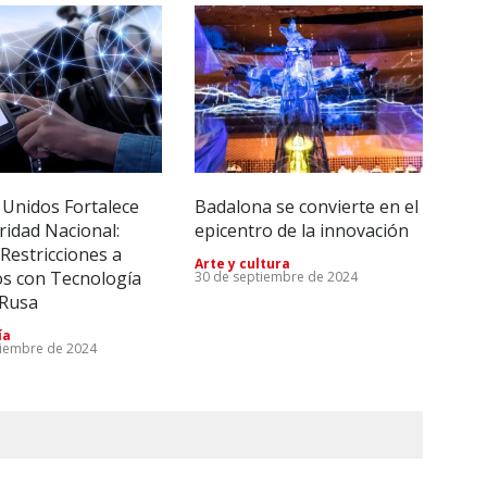
 Unidos Fortalece
Badalona se convierte en el
Imp
ridad Nacional:
epicentro de la innovación
Tec
Restricciones a
Rei
Arte y cultura
os con Tecnología
lleg
30 de septiembre de 2024
 Rusa
Emp
28 d
ía
tiembre de 2024