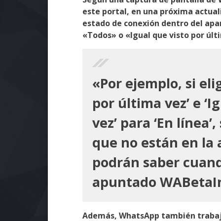
este portal, en una próxima actuali
estado de conexión dentro del apar
«Todos» o «Igual que visto por últ
«Por ejemplo, si eli
por última vez’ e ‘I
vez’ para ‘En línea’
que no están en la
podrán saber cuand
apuntado WABetaIn
Además, WhatsApp también traba