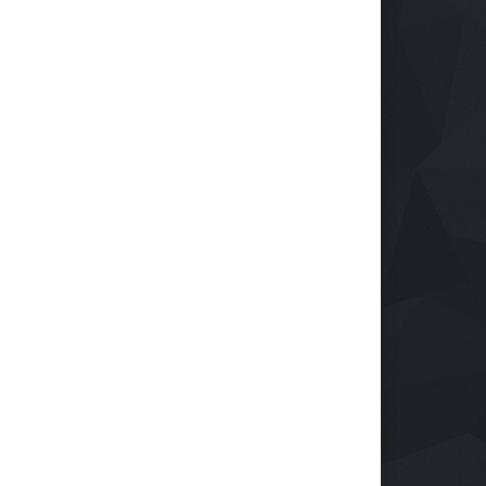
ulsa tu Negocio con
Protegiendo nuestra visión
nología: El Centro de
en la era digital
ndustrialización ZASCA
Salud
28 de septiembre de 2024
a al Cesar
rendimiento
e septiembre de 2024