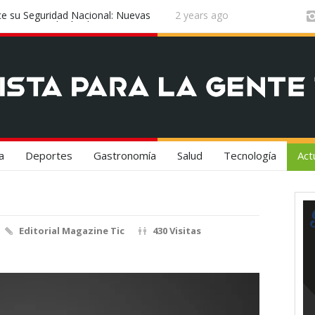
n el epicentro de la innovación
2 years ago
¡Vuela Conectado! United Airlines y 
Experiencia de Viaje
a
Deportes
Gastronomía
Salud
Tecnología
Act
Editorial Magazine Tic
430 Visitas