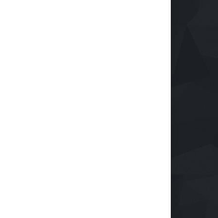
Reindustrialización ZASCA
llega al Cesar
Emprendimiento
28 de septiembre de 2024
Protegiendo nuestra visión
en la era digital
Salud
28 de septiembre de 2024