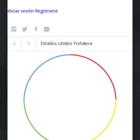
Iniciar sesión
Registrarse
Badalona se convierte en el
¡Vuela Conectado!
epicentro de la innovación
Airlines y Starlink
Revolucionan la E
de Viaje