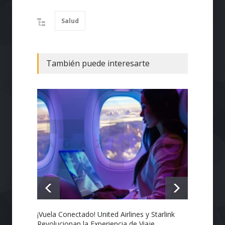
Salud
También puede interesarte
¡Vuela Conectado! United Airlines y Starlink
Estado
Revolucionan la Experiencia de Viaje
Nacion