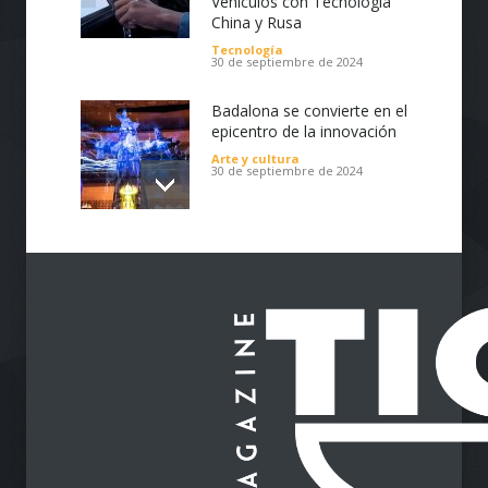
Vehículos con Tecnología
China y Rusa
Tecnología
30 de septiembre de 2024
Badalona se convierte en el
epicentro de la innovación
Arte y cultura
30 de septiembre de 2024
Impulsa tu Negocio con
Tecnología: El Centro de
Reindustrialización ZASCA
llega al Cesar
Emprendimiento
28 de septiembre de 2024
Protegiendo nuestra visión
en la era digital
Salud
28 de septiembre de 2024