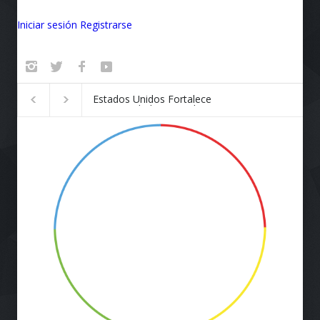
Iniciar sesión
Registrarse
Badalona se convierte en el
¡Vuela Conectado!
epicentro de la innovación
Airlines y Starlink
Revolucionan la E
de Viaje