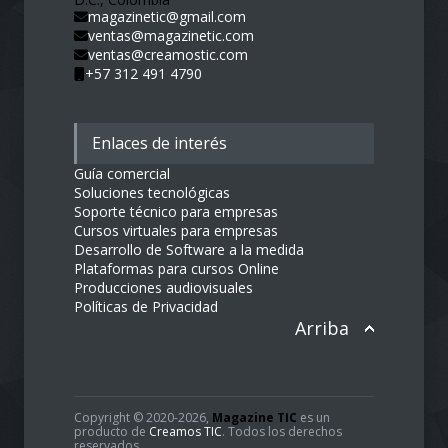
D.C., Colombia
magazinetic@gmail.com
ventas@magazinetic.com
ventas@creamostic.com
+57 312 491 4790
Enlaces de interés
Guía comercial
Soluciones tecnológicas
Soporte técnico para empresas
Cursos virtuales para empresas
Desarrollo de Software a la medida
Plataformas para cursos Online
Producciones audiovisuales
Políticas de Privacidad
Arriba
Copyright © 2020-2026,
Magazine TIC
es un
producto de
Creamos TIC
. Todos los derechos