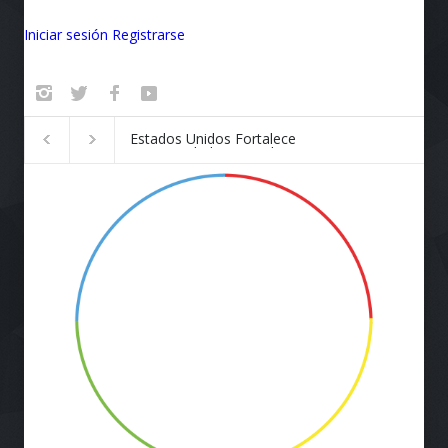
Iniciar sesión
Registrarse
Badalona se convierte en el
¡Vuela Conectado!
epicentro de la innovación
Airlines y Starlink
Revolucionan la E
de Viaje