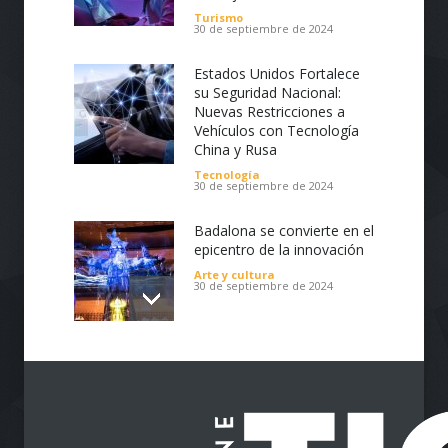
Diseño de páginas Web profesionales de
Turismo
30 de septiembre de 2024
calidad, intuitivas, de fácil navegación,
personalizadas de acuerdo a tus
Estados Unidos Fortalece
necesidades, utilizamos de manera eficiente
su Seguridad Nacional:
lo último en sistema de gestión de
Nuevas Restricciones a
contenidos (CMS), plugins, tecnologías API y
Vehículos con Tecnología
e-Commerce. Creación de páginas Web de
China y Rusa
todo tipo, corporativas o personales,
Tecnología
portafolios, tiendas virtuales, blogs y
30 de septiembre de 2024
noticias.
Badalona se convierte en el
epicentro de la innovación
Arte y cultura
30 de septiembre de 2024
Impulsa tu Negocio con
Tecnología: El Centro de
Reindustrialización ZASCA
llega al Cesar