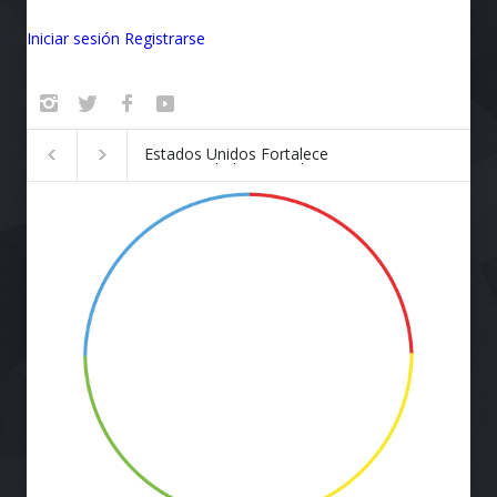
Iniciar sesión
Registrarse
Badalona se convierte en el
¡Vuela Conectado!
epicentro de la innovación
Airlines y Starlink
Revolucionan la E
de Viaje