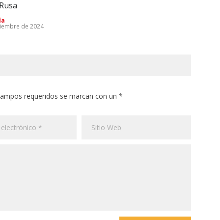
 Rusa
Emp
28 d
ía
tiembre de 2024
 campos requeridos se marcan con un *