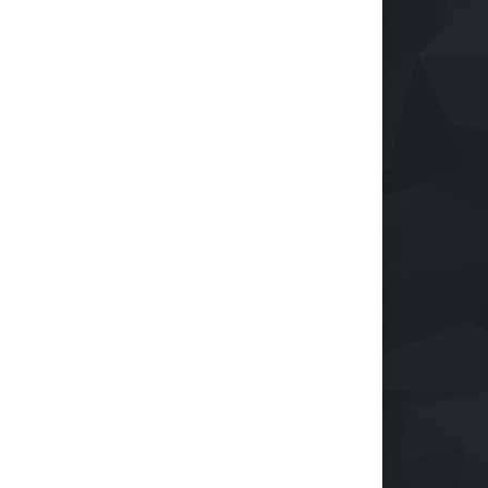
Reindustrialización ZASCA
llega al Cesar
Emprendimiento
28 de septiembre de 2024
Protegiendo nuestra visión
en la era digital
Salud
28 de septiembre de 2024