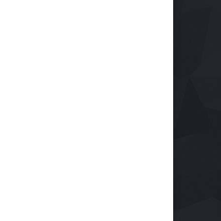
ulsa tu Negocio con
Protegiendo nuestra visión
nología: El Centro de
en la era digital
ndustrialización ZASCA
Salud
28 de septiembre de 2024
a al Cesar