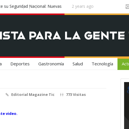
n el epicentro de la innovación
2 years ago
¡Vuela Conectado! United Airlines y 
Experiencia de Viaje
a
Deportes
Gastronomía
Salud
Tecnología
Act
Editorial Magazine Tic
773 Visitas