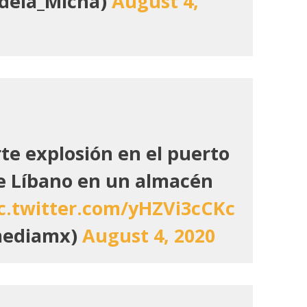
dela_Micha)
August 4,
te explosión en el puerto
de Líbano en un almacén
c.twitter.com/yHZVi3cCKc
mediamx)
August 4, 2020