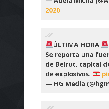
— Adela Micha (@A
2020
ÚLTIMA HORA
Se reporta una fuer
de Beirut, capital 
de explosivos.
pi
— HG Media (@hg