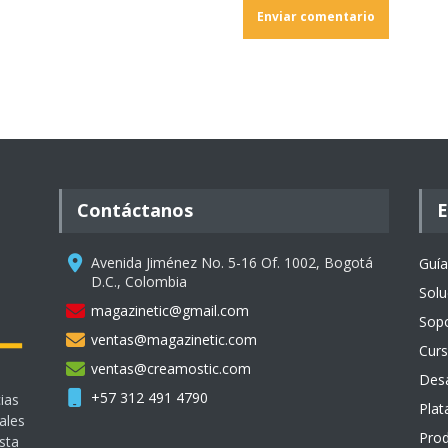
Contáctanos
E
Avenida Jiménez No. 5-16 Of. 1002, Bogotá
Guía
D.C., Colombia
Solu
magazinetic@gmail.com
Sopo
ventas@magazinetic.com
Curs
ventas@creamostic.com
Desa
+57 312 491 4790
ias
Plat
ales
Prod
sta