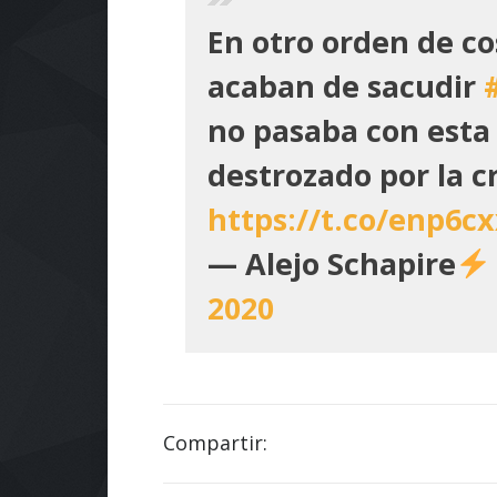
En otro orden de co
acaban de sacudir
no pasaba con esta
destrozado por la c
https://t.co/enp6cx
— Alejo Schapire
2020
Compartir: