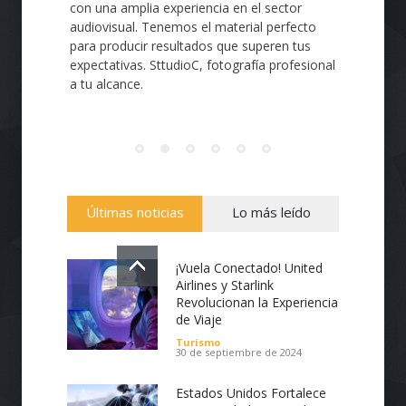
con una amplia experiencia en el sector
audiovisual. Tenemos el material perfecto
para producir resultados que superen tus
expectativas. SttudioC, fotografía profesional
a tu alcance.
Últimas noticias
Lo más leído
¡Vuela Conectado! United
Airlines y Starlink
Revolucionan la Experiencia
de Viaje
Diseño de páginas Web profesionales de
Turismo
30 de septiembre de 2024
calidad, intuitivas, de fácil navegación,
personalizadas de acuerdo a tus
Estados Unidos Fortalece
necesidades, utilizamos de manera eficiente