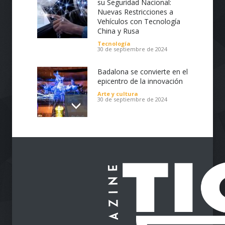
su Seguridad Nacional:
lo último en sistema de gestión de
Nuevas Restricciones a
contenidos (CMS), plugins, tecnologías API y
Vehículos con Tecnología
e-Commerce. Creación de páginas Web de
China y Rusa
todo tipo, corporativas o personales,
Tecnología
portafolios, tiendas virtuales, blogs y
30 de septiembre de 2024
noticias.
Badalona se convierte en el
epicentro de la innovación
Arte y cultura
30 de septiembre de 2024
Impulsa tu Negocio con
Tecnología: El Centro de
Reindustrialización ZASCA
llega al Cesar
Emprendimiento
28 de septiembre de 2024
Protegiendo nuestra visión
en la era digital