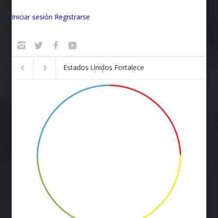
Iniciar sesión
Registrarse
Badalona se convierte en el
¡Vuela Conectado!
epicentro de la innovación
Airlines y Starlink
Revolucionan la E
de Viaje