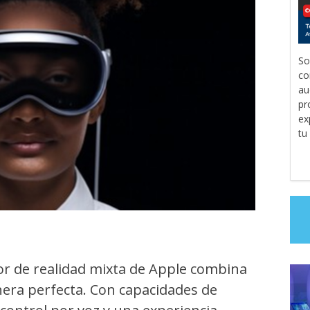
So
co
au
pr
ex
tu
sor de realidad mixta de Apple combina
nera perfecta. Con capacidades de