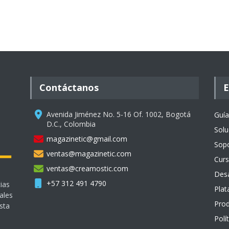
Contáctanos
E
Avenida Jiménez No. 5-16 Of. 1002, Bogotá
Guía
D.C., Colombia
Solu
magazinetic@gmail.com
Sopo
ventas@magazinetic.com
Curs
ventas@creamostic.com
Desa
+57 312 491 4790
ias
Plat
ales
Prod
sta
Polí