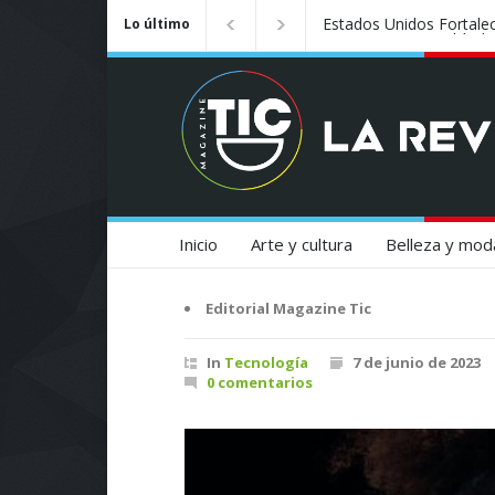
Badalona se convierte e
Lo último
Inicio
Arte y cultura
Belleza y mod
Editorial Magazine Tic
In
Tecnología
7 de junio de 2023
0 comentarios