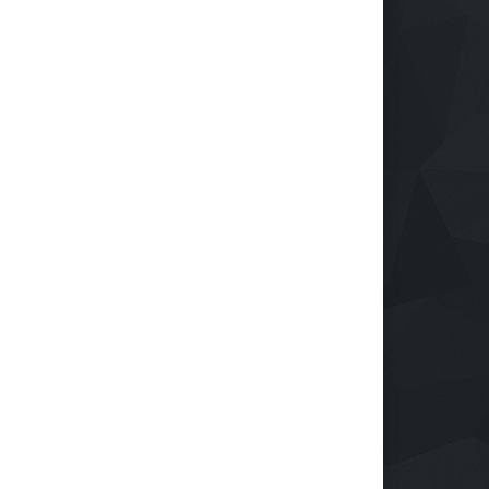
ulsa tu Negocio con
Protegiendo nuestra visión
nología: El Centro de
en la era digital
ndustrialización ZASCA
Salud
28 de septiembre de 2024
a al Cesar
rendimiento
e septiembre de 2024