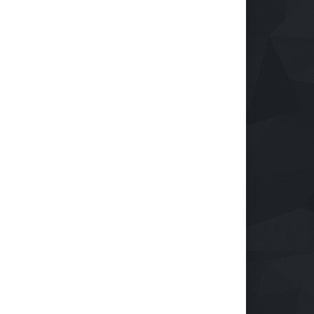
Reindustrialización ZASCA
llega al Cesar
Emprendimiento
28 de septiembre de 2024
Protegiendo nuestra visión
en la era digital
Salud
28 de septiembre de 2024