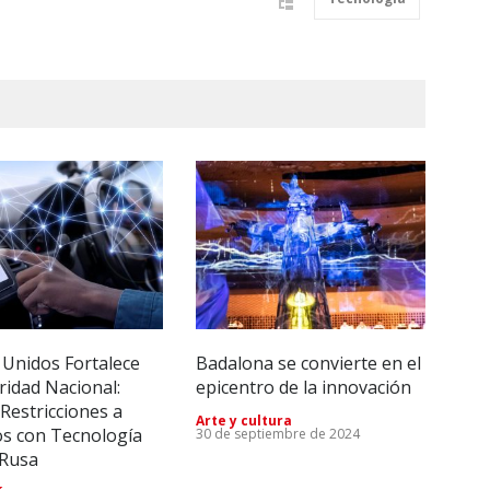
 Unidos Fortalece
Badalona se convierte en el
Imp
ridad Nacional:
epicentro de la innovación
Tec
Restricciones a
Rei
Arte y cultura
os con Tecnología
lleg
30 de septiembre de 2024
 Rusa
Emp
28 d