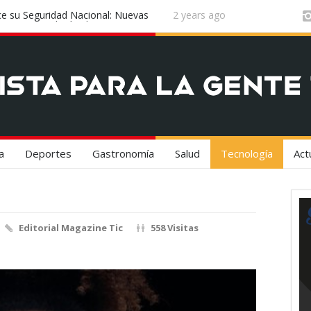
n el epicentro de la innovación
¡Vuela Conectado! United Airlines y 
Experiencia de Viaje
a
Deportes
Gastronomía
Salud
Tecnología
Act
Editorial Magazine Tic
558 Visitas