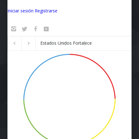
Iniciar sesión
Registrarse
Badalona se convierte en el
¡Vuela Conectado!
epicentro de la innovación
Airlines y Starlink
Revolucionan la E
de Viaje