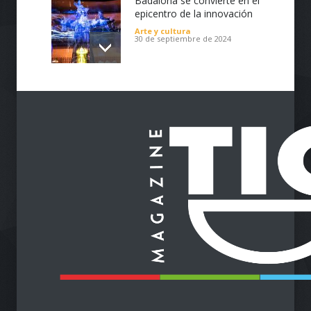
Tecnología
30 de septiembre de 2024
Badalona se convierte en el
epicentro de la innovación
Arte y cultura
30 de septiembre de 2024
Impulsa tu Negocio con
Tecnología: El Centro de
Reindustrialización ZASCA
llega al Cesar
Emprendimiento
28 de septiembre de 2024
Protegiendo nuestra visión
en la era digital
Salud
28 de septiembre de 2024