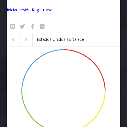
Iniciar sesión
Registrarse
Badalona se convierte en el
¡Vuela Conectado!
epicentro de la innovación
Airlines y Starlink
Revolucionan la E
de Viaje