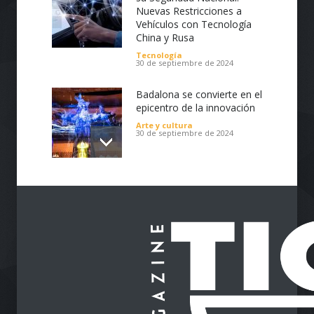
Nuevas Restricciones a
Vehículos con Tecnología
China y Rusa
Tecnología
30 de septiembre de 2024
Badalona se convierte en el
epicentro de la innovación
Arte y cultura
30 de septiembre de 2024
Impulsa tu Negocio con
Tecnología: El Centro de
Reindustrialización ZASCA
llega al Cesar
Emprendimiento
28 de septiembre de 2024
Protegiendo nuestra visión
en la era digital
Salud
28 de septiembre de 2024