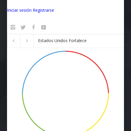
Iniciar sesión
Registrarse
Badalona se convierte en el
¡Vuela Conectado!
epicentro de la innovación
Airlines y Starlink
Revolucionan la E
de Viaje