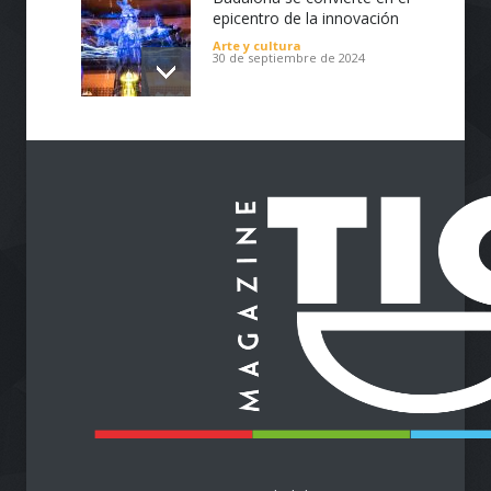
epicentro de la innovación
Arte y cultura
30 de septiembre de 2024
Impulsa tu Negocio con
Tecnología: El Centro de
Reindustrialización ZASCA
llega al Cesar
Emprendimiento
28 de septiembre de 2024
Protegiendo nuestra visión
en la era digital
Salud
28 de septiembre de 2024