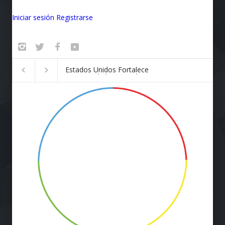
Iniciar sesión
Registrarse
Badalona se convierte en el
¡Vuela Conectado!
epicentro de la innovación
Airlines y Starlink
Revolucionan la E
de Viaje