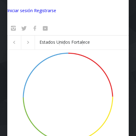
Iniciar sesión
Registrarse
Badalona se convierte en el
¡Vuela Conectado!
epicentro de la innovación
Airlines y Starlink
Revolucionan la E
de Viaje