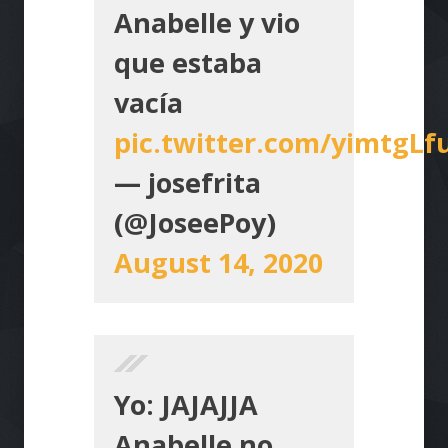
Anabelle y vio
que estaba
vacía
pic.twitter.com/yimtgLf
— josefrita
(@JoseePoy)
August 14, 2020
Yo: JAJAJJA
Anabelle no