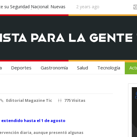
e su Seguridad Nacional: Nuevas
2 years ago
Badalona se convierte en el e
s con Tecnología China y Rusa
a
Deportes
Gastronomía
Salud
Tecnología
Act
Editorial Magazine Tic
775 Visitas
tervención diaria, aunque presentó algunas