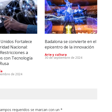
 Unidos Fortalece
Badalona se convierte en el
Imp
ridad Nacional:
epicentro de la innovación
Tec
Restricciones a
Rei
Arte y cultura
os con Tecnología
lleg
30 de septiembre de 2024
 Rusa
Emp
28 d
ía
tiembre de 2024
 campos requeridos se marcan con un *