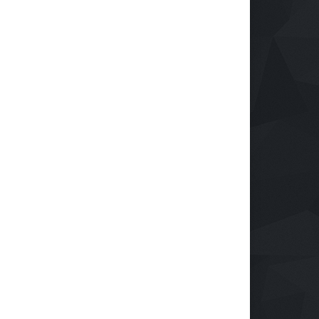
Reindustrialización ZASCA
llega al Cesar
Emprendimiento
28 de septiembre de 2024
Protegiendo nuestra visión
en la era digital
Salud
28 de septiembre de 2024