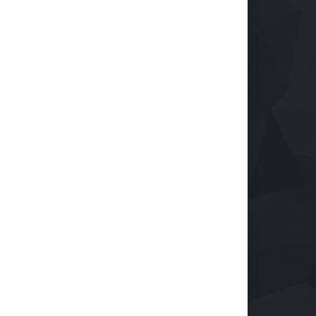
ulsa tu Negocio con
Protegiendo nuestra visión
nología: El Centro de
en la era digital
ndustrialización ZASCA
Salud
28 de septiembre de 2024
a al Cesar
rendimiento
e septiembre de 2024