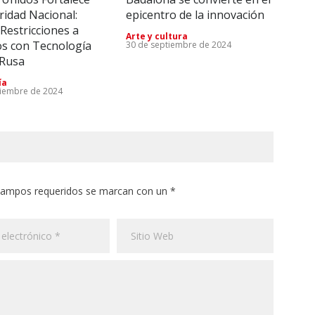
ridad Nacional:
epicentro de la innovación
Tec
Restricciones a
Rei
Arte y cultura
os con Tecnología
lleg
30 de septiembre de 2024
 Rusa
Emp
28 d
ía
tiembre de 2024
 campos requeridos se marcan con un *