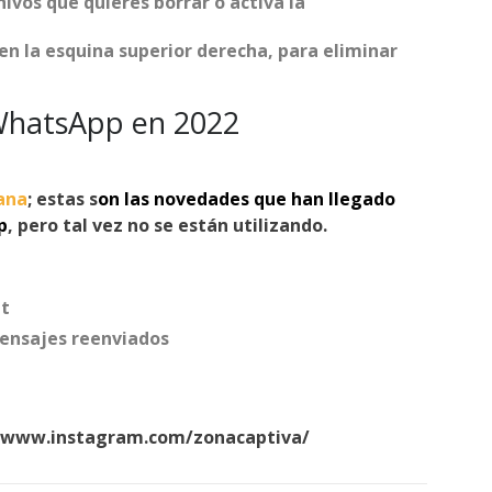
hivos que quieres borrar o activa la
 en la esquina superior derecha, para eliminar
hatsApp
en 2022
ana
; estas s
on las novedades que han llegado
p
, pero tal vez no se están utilizando.
at
mensajes reenviados
//www.instagram.com/zonacaptiva/