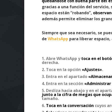
quedándose con buena parte del e
gracias a una función del servicio,
espacio están “robando”,
observan
además permite eliminar los grand
Siempre que sea necesario, se pue
de
WhatsApp
para liberar espacio, 
Abre WhatsApp y
toca en el botó
derecha.
Toca en la opción
«Ajustes»
.
Entra en el apartado
«Almacenam
Entra en la sección
«Administrar
Desliza hacia abajo y en el apa
junto a la cifra de megas que ocup
tamaño.
Toca en la conversación
cuyos arc