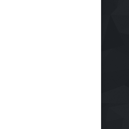
Reindustrialización ZASCA
llega al Cesar
Emprendimiento
28 de septiembre de 2024
Protegiendo nuestra visión
en la era digital
Salud
28 de septiembre de 2024