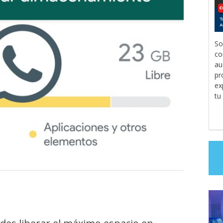
So
co
au
pr
ex
tu