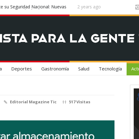
n el epicentro de la innovación
2 years ago
¡Vuela Conectado! United Airlines y 
Experiencia de Viaje
a
Deportes
Gastronomía
Salud
Tecnología
Act
Editorial Magazine Tic
517 Visitas