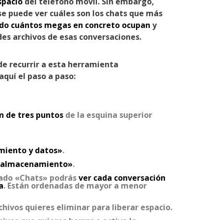
spacio
del teléfono móvil. Sin embargo,
 se puede ver cuáles son los chats que más
do cuántos megas en concreto ocupan
y
es archivos de esas conversaciones.
de recurrir a esta herramienta
aquí el paso a paso:
n de tres puntos
de la esquina superior
iento y datos»
.
 almacenamiento»
.
rtado «Chats» podrás
ver cada conversación
a
. Están ordenadas de mayor a menor
hivos quieres eliminar para liberar espacio.