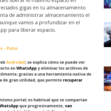
es liberar el máximo espacio en
eciados gigas en tu almacenamiento
ienta de administrar almacenamiento el
, aunque vamos a profundizar en el
pp para liberar espacio.
s – Pulzo
 web
Andro4all
; se explica cómo se puede ver
ierto en
WhatsApp
y eliminar los archivos de
cilmente; gracias a una herramienta nativa de
a de gran utilidad, que permite
recuperar
 mismo portal; es habitual que se compartan
WhatsApp
que progresivamente,
van