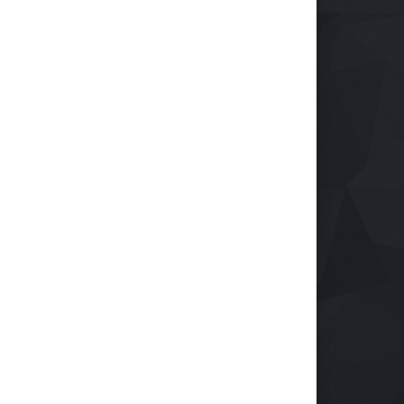
nología: El Centro de
en la era digital
ndustrialización ZASCA
Salud
28 de septiembre de 2024
a al Cesar
rendimiento
e septiembre de 2024